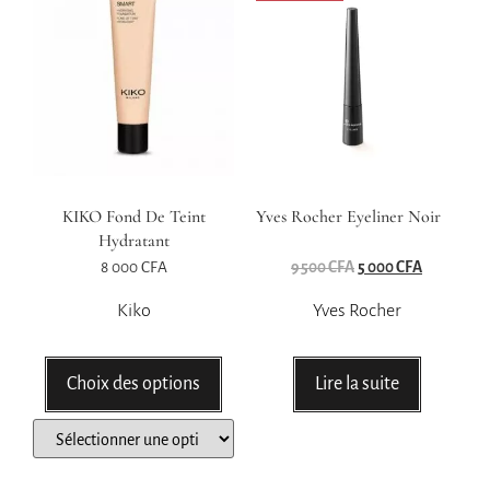
KIKO Fond De Teint
Yves Rocher Eyeliner Noir
Hydratant
8 000
CFA
9 500
CFA
5 000
CFA
Kiko
Yves Rocher
Choix des options
Lire la suite