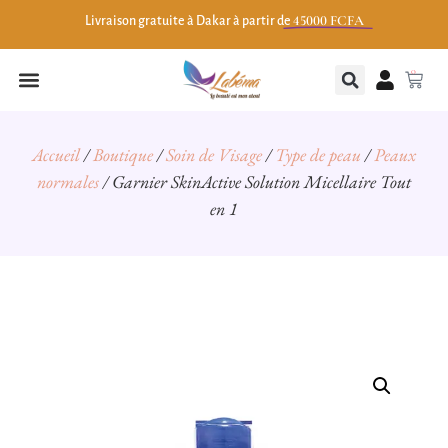
45000 FCFA
Livraison gratuite à Dakar à partir de
0
Accueil
/
Boutique
/
Soin de Visage
/
Type de peau
/
Peaux
normales
/ Garnier SkinActive Solution Micellaire Tout
en 1