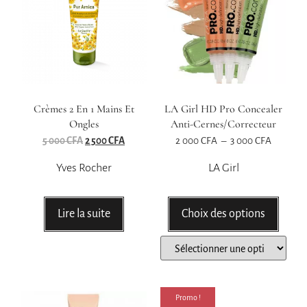
Crèmes 2 En 1 Mains Et
LA Girl HD Pro Concealer
Ongles
Anti-Cernes/correcteur
5 000
CFA
2 500
CFA
2 000
CFA
–
3 000
CFA
Yves Rocher
LA Girl
Lire la suite
Choix des options
Promo !