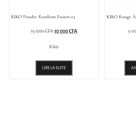
KIKO Poudre Randiant Fusion 03
KIKO Rouge À 
15 000
CFA
10 000
CFA
5 0
Kiko
LIRE LA SUITE
AJ