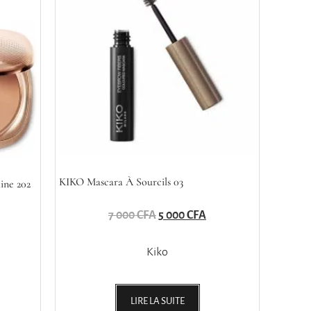
KIKO Mascara À Sourcils 03
ine 202
7 000
CFA
5 000
CFA
Kiko
LIRE LA SUITE