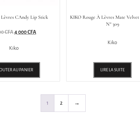
Lèvres CAndy Lip Stick
KIKO Rouge À Lèvres Mate Velvet 
N° 309
00
CFA
4 000
CFA
Kiko
Kiko
OUTER AU PANIER
LIRE LA SUITE
1
2
→