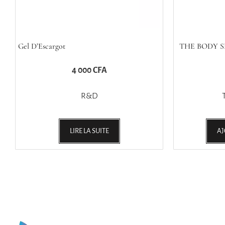
Gel D’Escargot
THE BODY SHO
4 000
CFA
R&D
LIRE LA SUITE
AJ