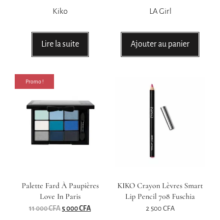
Kiko
LA Girl
Lire la suite
Ajouter au panier
Promo !
Palette Fard À Paupières
KIKO Crayon Lèvres Smart
Love In Paris
Lip Pencil 708 Fuschia
11 000
CFA
5 000
CFA
2 500
CFA