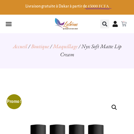
45000 FCFA
Livraison gratuite à Dakar à partir de
0
Accueil
/
Boutique
/
Maquillage
/ Nyx Soft Matte Lip
Cream
Promo !