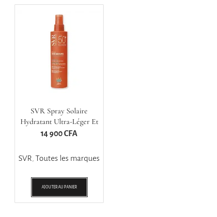
SVR Spray Solaire
Hydratant Ultra-Léger Et
Invisible SPF50+
14 900
CFA
SVR
,
Toutes les marques
AJOUTER AU PANIER