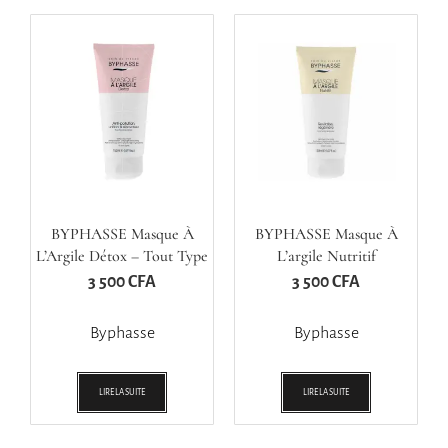
BYPHASSE Masque À
BYPHASSE Masque À
L’Argile Détox – Tout Type
L’argile Nutritif
De Peaux
3 500
CFA
3 500
CFA
Byphasse
Byphasse
LIRE LA SUITE
LIRE LA SUITE