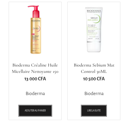
Bioderma Créaline Huile
Bioderma Sebium Mat
Micellaire Nettoyante 150
Control 30ML
Ml
13 000
CFA
10 500
CFA
Bioderma
Bioderma
AJOUTER AU PANIER
LIRE LA SUITE