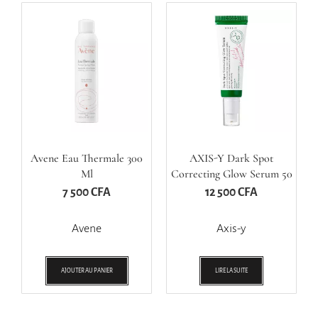
Avene Eau Thermale 300
AXIS-Y Dark Spot
Ml
Correcting Glow Serum 50
Ml
7 500
CFA
12 500
CFA
Avene
Axis-y
AJOUTER AU PANIER
LIRE LA SUITE