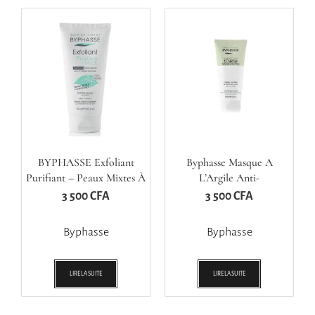
BYPHASSE Exfoliant
Byphasse Masque A
Purifiant – Peaux Mixtes À
L’Argile Anti-
Grasses – 150 Ml
Imperfections
3 500
CFA
3 500
CFA
Byphasse
Byphasse
LIRE LA SUITE
LIRE LA SUITE