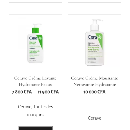
Cerave Crème Lavante
Cerave Crème Moussante
Hydratante Peaux
Nettoyante Hydratante
Normales A Sèches 473ml
236ml
7 800
CFA
–
11 900
CFA
10 000
CFA
Cerave
,
Toutes les
marques
Cerave