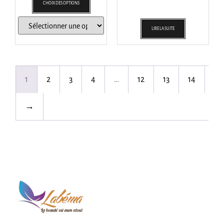
CHOIX DES OPTIONS
LIRE LA SUITE
1
2
3
4
…
12
13
14
→