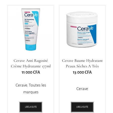
Cerave Anti Rugosité
Cerave Baume Hydratant
Crème Hydratante 177ml
Peaux Sèches A Très
Sèches
11 000
CFA
13 000
CFA
Cerave
,
Toutes les
Cerave
marques
LIRE LA SUITE
LIRE LA SUITE