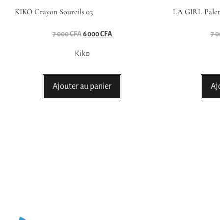
KIKO Crayon Sourcils 03
LA GIRL Palet
7 000
CFA
6 000
CFA
7 
Kiko
Ajouter au panier
Aj