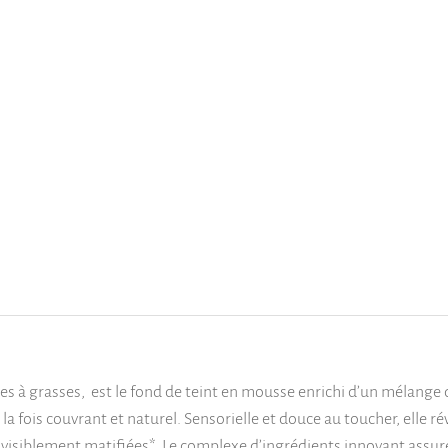
à grasses, est le fond de teint en mousse enrichi d’un mélange d’a
a fois couvrant et naturel. Sensorielle et douce au toucher, elle rév
 visiblement matifiées*. Le complexe d’ingrédients innovant assure