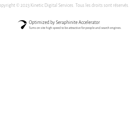
pyright © 2023 Kinetic Digital Services. Tous les droits sont réservés.
Optimized by Seraphinite Accelerator
Turns on site high speed to be attractive for people and search engines.