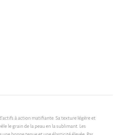
ctifs à action matifiante. Sa texture légère et
èle le grain de la peau en la sublimant. Les
 une bonne tenue et une élasticité élevée. Par