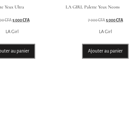
te Yeux Ultra
LA GIRL Palette Yeux Neons
000
CFA
5 000
CFA
7 000
CFA
5 000
CFA
LA Girl
LA Girl
outer au panier
Ajouter au panier