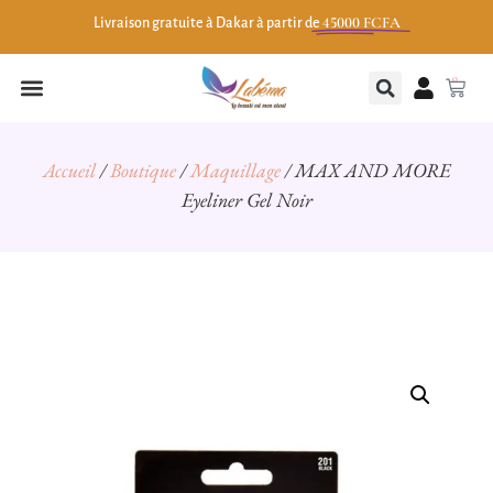
45000 FCFA
Livraison gratuite à Dakar à partir de
0
Accueil
/
Boutique
/
Maquillage
/ MAX AND MORE
Eyeliner Gel Noir