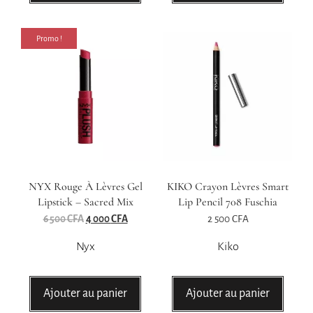
Promo !
NYX Rouge À Lèvres Gel
KIKO Crayon Lèvres Smart
Lipstick – Sacred Mix
Lip Pencil 708 Fuschia
6 500
CFA
4 000
CFA
2 500
CFA
Nyx
Kiko
Ajouter au panier
Ajouter au panier