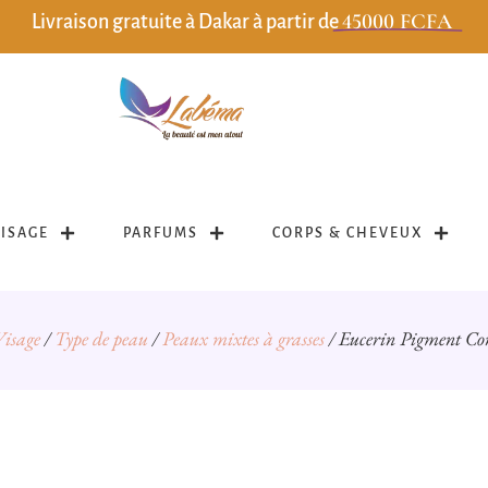
45000 FCFA
Livraison gratuite à Dakar à partir de
VISAGE
PARFUMS
CORPS & CHEVEUX
Visage
/
Type de peau
/
Peaux mixtes à grasses
/ Eucerin Pigment Co