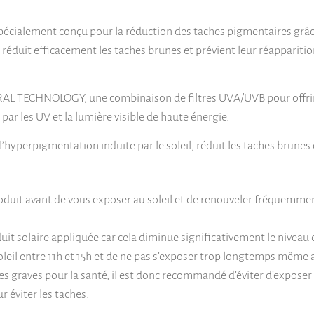
spécialement conçu pour la réduction des taches pigmentaires grâ
l réduit efficacement les taches brunes et prévient leur réapparition
AL TECHNOLOGY, une combinaison de filtres UVA/UVB pour offrir u
par les UV et la lumière visible de haute énergie.
l’hyperpigmentation induite par le soleil, réduit les taches brunes et
it avant de vous exposer au soleil et de renouveler fréquemment l
duit solaire appliquée car cela diminue significativement le niveau 
 soleil entre 11h et 15h et de ne pas s’exposer trop longtemps même 
s graves pour la santé, il est donc recommandé d’éviter d’exposer l
r éviter les taches.