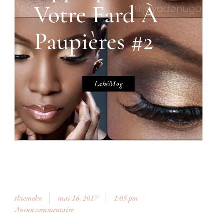
Votre Fard À
Paupières #2
LabéMag
thiemoho
mai 16, 2017
1:05 pm
Aucun commentaire