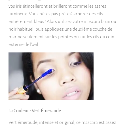
vos iris étincelleront et brilleront comme les astres
lumineux. Vous n’êtes pas prête à arborer des cils
entièrement bleus? Alors utilisez votre mascara brun ou
noir habituel, puis appliquez une deuxième couche de
marine seulement sur les pointes ou sur les cils du coin
externe de l’œil.
La Couleur : Vert
Émeraude
Vert émeraude, intense et original, ce mascara est assez