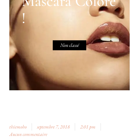
Mascara Coloré
!
Non classé
thiemoho
septembre 7, 2018
2:01 pm
Aucun commentaire