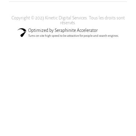
Copyright © 2023 Kinetic Digital Services. Tous les droits sont
réservés.
Optimized by Seraphinite Accelerator
Turns on site high speed to be attractive for people and search engines.