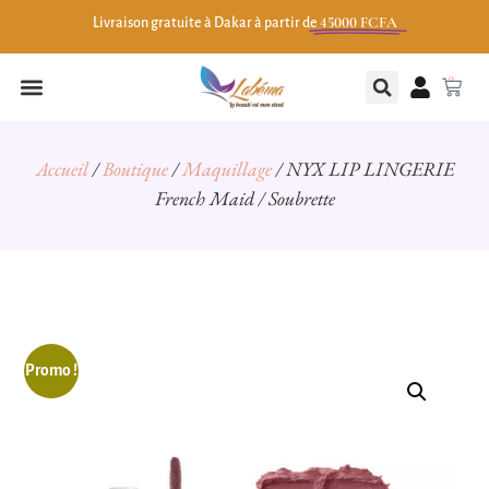
45000 FCFA
Livraison gratuite à Dakar à partir de
0
Accueil
/
Boutique
/
Maquillage
/ NYX LIP LINGERIE
French Maid / Soubrette
Promo !