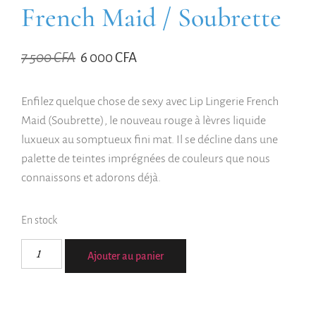
French Maid / Soubrette
7 500
CFA
6 000
CFA
Enfilez quelque chose de sexy avec Lip Lingerie French
Maid (Soubrette), le nouveau rouge à lèvres liquide
luxueux au somptueux fini mat. Il se décline dans une
palette de teintes imprégnées de couleurs que nous
connaissons et adorons déjà.
En stock
Ajouter au panier