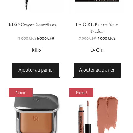
KIKO Crayon Sourcils 03
LA GIRL Palette Yeux
Nudes
7 000
CFA
6 000
CFA
7 000
CFA
5 000
CFA
Kiko
LA Girl
Ajouter au panier
Ajouter au panier
Promo !
Promo !