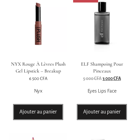
NYX Rouge À Lèvres Plush
ELF Shampoing Pour
Gel Lipstick – Breakup
Pinceaux
6 500
CFA
5 000
CFA
3 000
CFA
Nyx
Eyes Lips Face
Ajouter au panier
Ajouter au panier