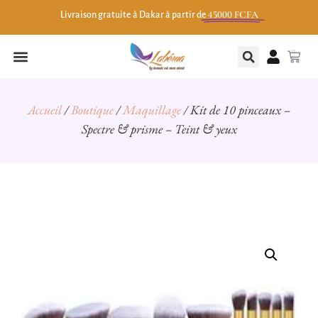
45000 FCFA
Livraison gratuite à Dakar à partir de
0
Accueil
/
Boutique
/
Maquillage
/ Kit de 10 pinceaux –
Spectre & prisme – Teint & yeux