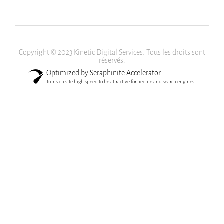
Copyright © 2023 Kinetic Digital Services. Tous les droits sont
réservés.
Optimized by Seraphinite Accelerator
Turns on site high speed to be attractive for people and search engines.