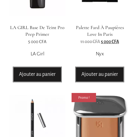
LA GIRL Base De Teint Pro
Palette Fard À Paupières
Prep Primer
Love In Paris
5 000
CFA
11 000
CFA
5 000
CFA
LA Girl
Nyx
Ajouter au panier
Ajouter au panier
Promo !