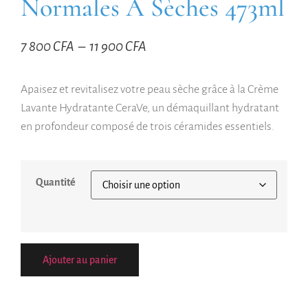
Normales A Sèches 473ml
7 800
CFA
–
11 900
CFA
Apaisez et revitalisez votre peau sèche grâce à la Crème
Lavante Hydratante CeraVe, un démaquillant hydratant
en profondeur composé de trois céramides essentiels.
Quantité
Ajouter au panier