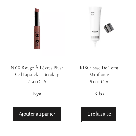
NYX Rouge À Lèvres Plush
KIKO Base De Teint
Gel Lipstick – Breakup
Matifiante
6 500
CFA
8 000
CFA
Nyx
Kiko
Ajouter au panier
Lire la suite