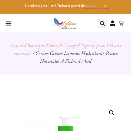
45000 FCFA
Livraison gratuite à Dakar à partir de
0
Accueil
/
Boutique
/
Soin de Visage
/
Type de peau
/
Peaux
normales
/ Cerave Crème Lavante Hydratante Peaux
Normales A Sèches 473ml