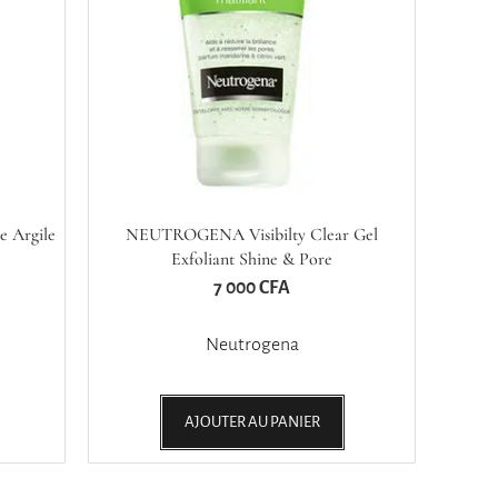
 Argile
NEUTROGENA Visibilty Clear Gel
Exfoliant Shine & Pore
7 000
CFA
Neutrogena
AJOUTER AU PANIER