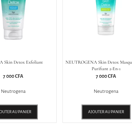
kin Detox Exfoliant
NEUTROGENA Skin Detox Masque
Purifiant 2-En-1
7 000
CFA
7 000
CFA
Neutrogena
Neutrogena
OUTER AU PANIER
AJOUTER AU PANIER