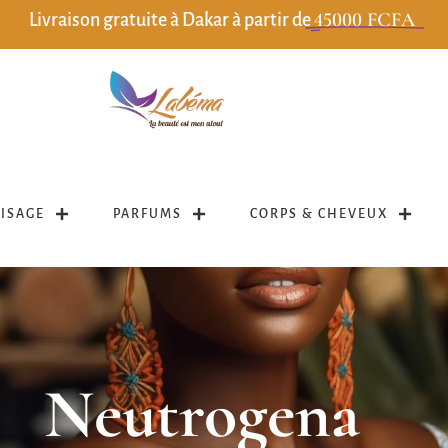
45000 FCFA
Livraison gratuite à Dakar à partir de
VISAGE
PARFUMS
CORPS & CHEVEUX
Neutrogena