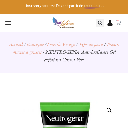
45000 FCFA
Livraison gratuite à Dakar à partir de
0
Accueil
/
Boutique
/
Soin de Visage
/
Type de peau
/
Peaux
mixtes à grasses
/ NEUTROGENA Anti-brillance Gel
exfoliant Citron Vert