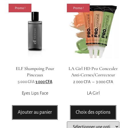
Promo !
Promo !
ELF Shampoing Pour
LA Girl HD Pro Concealer
Pinceaux
Anti-Cernes/correcteur
5 000
CFA
3 000
CFA
2 000
CFA
–
3 000
CFA
Eyes Lips Face
LA Girl
Ajouter au panier
Choix des options