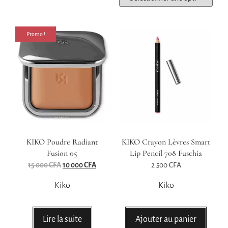
Promo !
KIKO Poudre Radiant
KIKO Crayon Lèvres Smart
Fusion 05
Lip Pencil 708 Fuschia
15 000
CFA
10 000
CFA
2 500
CFA
Kiko
Kiko
Lire la suite
Ajouter au panier