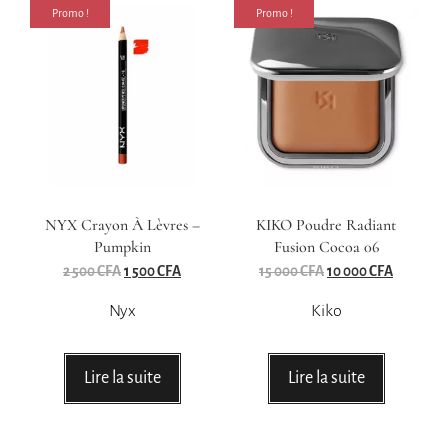
Promo !
Promo !
NYX Crayon À Lèvres –
KIKO Poudre Radiant
Pumpkin
Fusion Cocoa 06
2 500
CFA
1 500
CFA
15 000
CFA
10 000
CFA
Nyx
Kiko
Lire la suite
Lire la suite