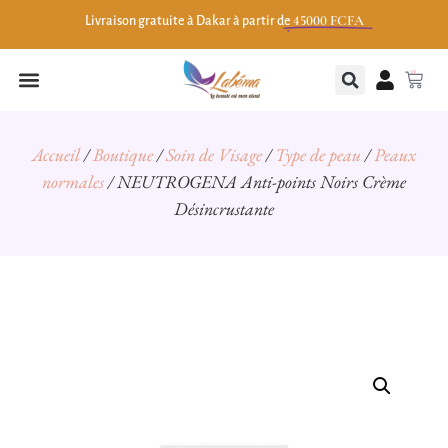
45000 FCFA
Livraison gratuite à Dakar à partir de
0
Accueil
/
Boutique
/
Soin de Visage
/
Type de peau
/
Peaux
normales
/ NEUTROGENA Anti-points Noirs Crème
Désincrustante