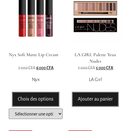
Nyx Soft Matte Lip Cream
LA GIRL Palette Yeux
Nudes
7 000
CFA
6 000
CFA
7 000
CFA
5 000
CFA
Nyx
LA Girl
Choix des options
Ajouter au panier