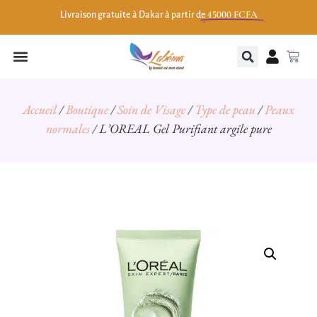
45000 FCFA
Livraison gratuite à Dakar à partir de
0
Accueil
/
Boutique
/
Soin de Visage
/
Type de peau
/
Peaux
normales
/ L’OREAL Gel Purifiant argile pure