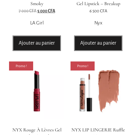
Smoky
Gel Lipstick – Breakup
7 000
CFA
5 000
CFA
6 500
CFA
LA Girl
Nyx
Ajouter au panier
Ajouter au panier
Promo !
Promo !
NYX Rouge À Lèvres Gel
NYX LIP LINGERIE Ruffle