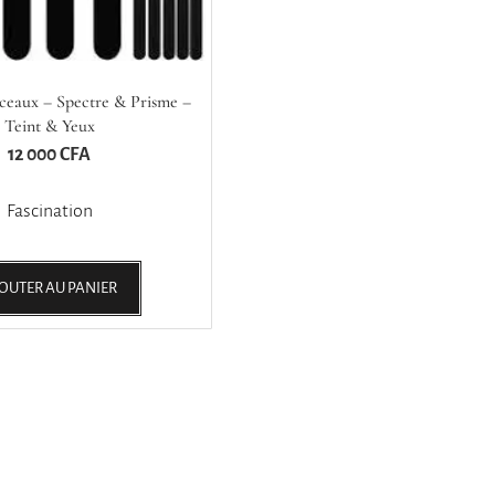
nceaux – Spectre & Prisme –
Teint & Yeux
12 000
CFA
Fascination
OUTER AU PANIER