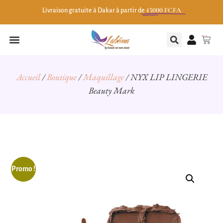
45000 FCFA
Livraison gratuite à Dakar à partir de
0
Accueil
/
Boutique
/
Maquillage
/ NYX LIP LINGERIE
Beauty Mark
Promo !