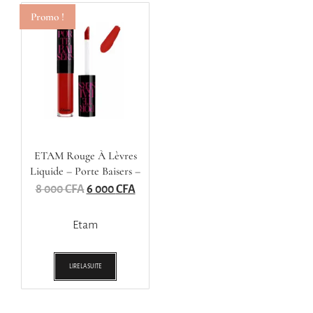
Promo !
ETAM Rouge À Lèvres
Liquide – Porte Baisers –
Fini Mat
8 000
CFA
6 000
CFA
Etam
LIRE LA SUITE