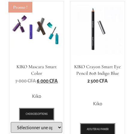
Promo !
KIKO Mascara Smart
KIKO Crayon Smart Eye
Color
Pencil 808 Indigo Blue
7 000
CFA
6 000
CFA
2 500
CFA
Kiko
Kiko
CHOIX DES OPTIONS
AJOUTER AU PANIER