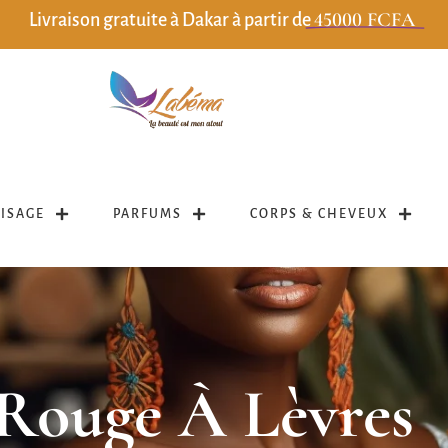
45000 FCFA
Livraison gratuite à Dakar à partir de
VISAGE
PARFUMS
CORPS & CHEVEUX
Rouge À Lèvres