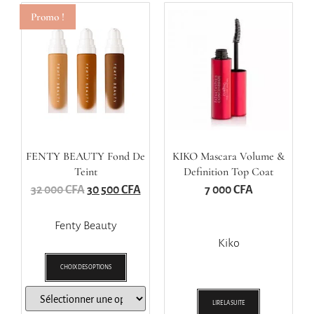
Promo !
FENTY BEAUTY Fond De
KIKO Mascara Volume &
Teint
Definition Top Coat
Curling
32 000
CFA
30 500
CFA
7 000
CFA
Fenty Beauty
Kiko
CHOIX DES OPTIONS
LIRE LA SUITE