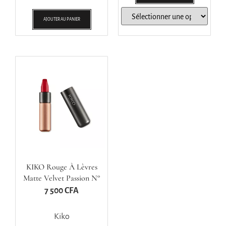
AJOUTER AU PANIER
KIKO Rouge À Lèvres
Matte Velvet Passion N°
312
7 500
CFA
Kiko