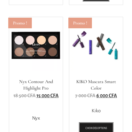
Promo !
Promo !
Nyx Contour And
KIKO Mascara Smart
Highlight Pro
Color
18 500
CFA
15 000
CFA
7 000
CFA
6 000
CFA
Kiko
Nyx
CHOIX DES OPTIONS