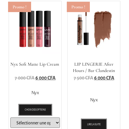
Promo !
Promo !
Nyx Soft Matte Lip Cream
LIP LINGERIE After
Hours / Bar Clandestin
7 000
CFA
6 000
CFA
7 500
CFA
6 000
CFA
Nyx
Nyx
CHOIX DES OPTIONS
LIRE LA SUITE