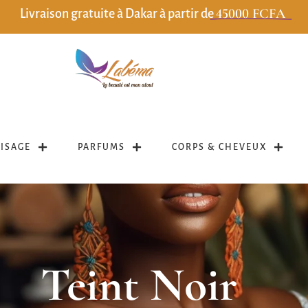
45000 FCFA
Livraison gratuite à Dakar à partir de
VISAGE
PARFUMS
CORPS & CHEVEUX
Teint Noir