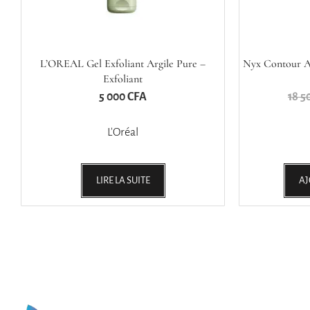
L’OREAL Gel Exfoliant Argile Pure –
Nyx Contour A
Exfoliant
5 000
CFA
18 5
L'Oréal
LIRE LA SUITE
AJ