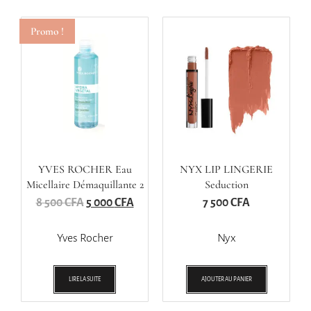
Promo !
YVES ROCHER Eau
NYX LIP LINGERIE
Micellaire Démaquillante 2
Seduction
En1
8 500
CFA
5 000
CFA
7 500
CFA
Yves Rocher
Nyx
LIRE LA SUITE
AJOUTER AU PANIER