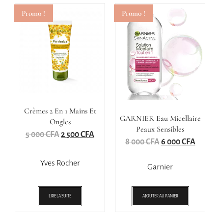
Promo !
Promo !
Crèmes 2 En 1 Mains Et
GARNIER Eau Micellaire
Ongles
Peaux Sensibles
5 000
CFA
2 500
CFA
8 000
CFA
6 000
CFA
Yves Rocher
Garnier
LIRE LA SUITE
AJOUTER AU PANIER