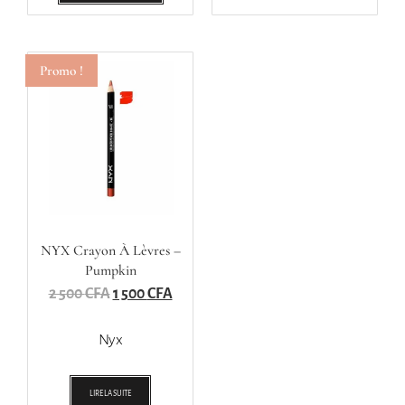
Promo !
NYX Crayon À Lèvres –
Pumpkin
2 500
CFA
1 500
CFA
Nyx
LIRE LA SUITE