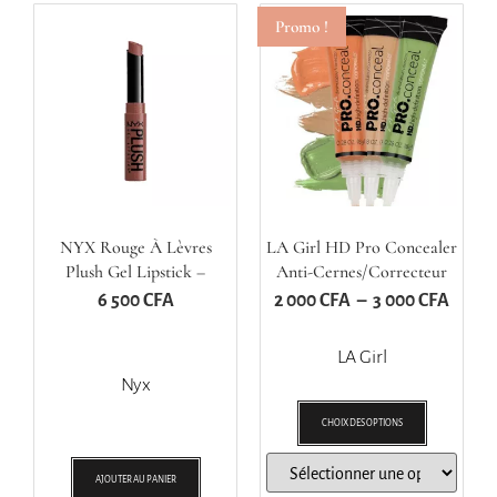
Promo !
NYX Rouge À Lèvres
LA Girl HD Pro Concealer
Plush Gel Lipstick –
Anti-Cernes/correcteur
Breakup
6 500
CFA
2 000
CFA
–
3 000
CFA
LA Girl
Nyx
CHOIX DES OPTIONS
AJOUTER AU PANIER