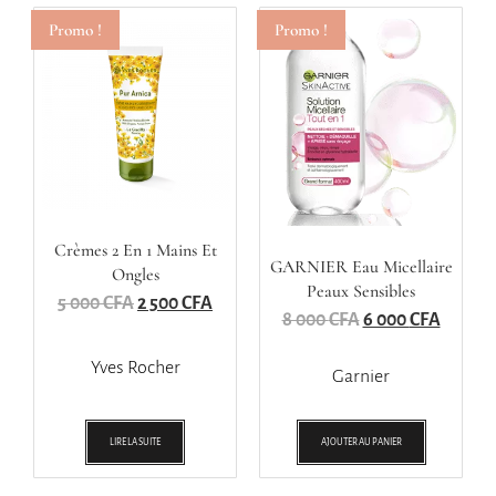
Promo !
Promo !
Crèmes 2 En 1 Mains Et
GARNIER Eau Micellaire
Ongles
Peaux Sensibles
5 000
CFA
2 500
CFA
8 000
CFA
6 000
CFA
Yves Rocher
Garnier
LIRE LA SUITE
AJOUTER AU PANIER