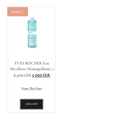
Promo !
YVES ROCHER Eau
Micellaire Démaquillante 2
En1
8 500
CFA
5 000
CFA
Yves Rocher
LIRE LA SUITE