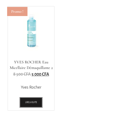
Promo !
YVES ROCHER Eau
Micellaire Démaquillante 2
En1
8 500
CFA
5 000
CFA
Yves Rocher
LIRE LA SUITE