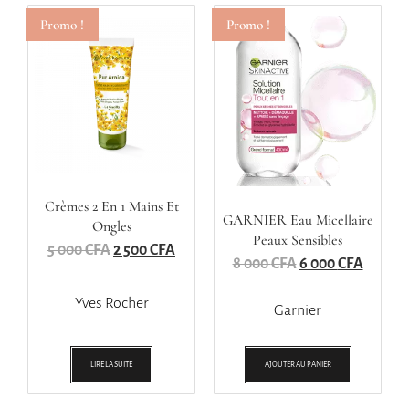
Promo !
Promo !
Crèmes 2 En 1 Mains Et
GARNIER Eau Micellaire
Ongles
Peaux Sensibles
5 000
CFA
2 500
CFA
8 000
CFA
6 000
CFA
Yves Rocher
Garnier
LIRE LA SUITE
AJOUTER AU PANIER