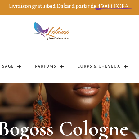
45000 FCFA
Livraison gratuite à Dakar à partir de
VISAGE
PARFUMS
CORPS & CHEVEUX
Bogoss Cologne